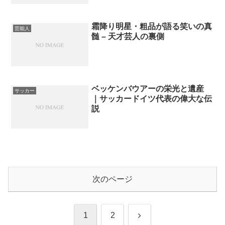
霜降り明星・粗品が語る笑いの真
芸能人
髄 – 天才芸人の裏側
ベッケンバウアーの栄光と遺産
サッカー
｜サッカードイツ代表の偉大な伝
説
次のページ
次
1
2